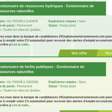
stionnaire de ressources hydriques - Gestionnaire de
ssources naturelles
aire :
De 75000$ à 110000$
Expérience requise :
Sans
e de poste :
Permanent
Statut :
Temps plein
e :
Toutes les villes du Québec
ivez-vous dans la banque de candidatures d’Emploisenenvironnement.com pour 
ns à remplir votre CV automatisé pour recevoir des alertes d’emploi en enviro
rrière p
Lire la suite...
Voir offre
Voi
stionnaire de forêts publiques - Gestionnaire de
ssources naturelles
aire :
De 70000$ à 100000$
Expérience requise :
Sans
e de poste :
Permanent
Statut :
Temps plein
e :
Toutes les villes du Québec
ivez-vous dans la banque de candidatures d’Emploisenenvironnement.com pour 
ns à remplir votre CV automatisé pour recevoir des alertes d’emploi en enviro
rrière p
Lire la suite...