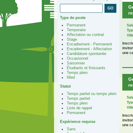
Ge
re
Type de poste
Permanent
Sal
Temporaire
Typ
Affectation ou contrat
Vill
Stage
Inscr
Encadrement - Permanent
invito
Encadrement - Affectation
une ca
Candidature spontanée
Occasionnel
Saisonnier
Étudiants et finissants
Temps plein
filled
Ge
re
Statut
Temps partiel ou temps plein
Sal
Temps partiel
Typ
Temps plein
Vill
Liste de rappel
Permanent
Inscr
invito
Expérience requise
une ca
Sans