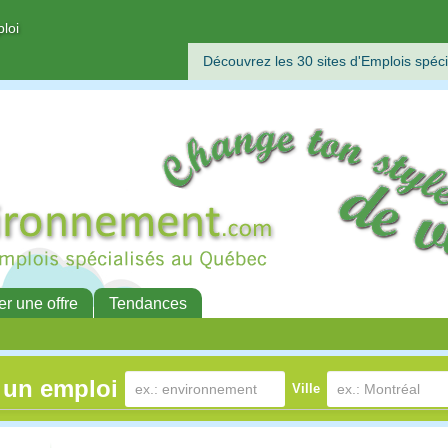
ploi
Découvrez les 30 sites d'Emplois spéci
er une offre
Tendances
 un emploi
Ville