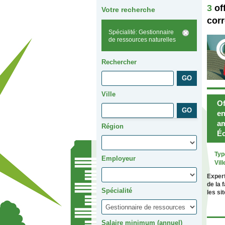
3
of
Votre recherche
cor
Spécialité: Gestionnaire
de ressources naturelles
Rechercher
Ville
Of
en
am
Région
Éc
Typ
Employeur
Vill
Expert
de la 
Spécialité
les si
Salaire minimum (annuel)