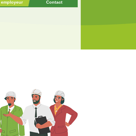
r employeur
Contact