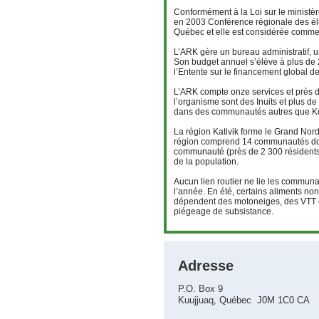
Conformément à la Loi sur le ministèr
en 2003 Conférence régionale des élus 
Québec et elle est considérée comme 
L’ARK gère un bureau administratif, 
Son budget annuel s’élève à plus de 2
l’Entente sur le financement global de
L’ARK compte onze services et près 
l’organisme sont des Inuits et plus de
dans des communautés autres que Kuu
La région Kativik forme le Grand Nor
région comprend 14 communautés dont 
communauté (près de 2 300 résidents) 
de la population.
Aucun lien routier ne lie les communa
l’année. En été, certains aliments no
dépendent des motoneiges, des VTT et
piégeage de subsistance.
Adresse
P.O. Box 9
Kuujjuaq, Québec J0M 1C0 CA