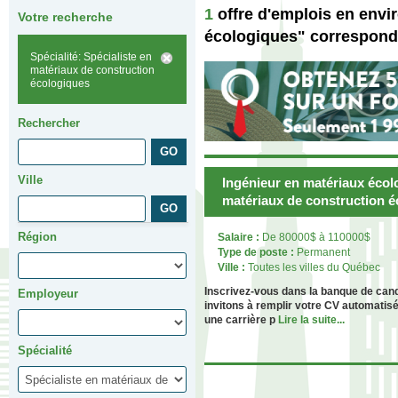
1
offre d'emplois en envi
Votre recherche
écologiques" correspond
Spécialité: Spécialiste en
matériaux de construction
écologiques
Rechercher
Ville
Ingénieur en matériaux écolo
matériaux de construction 
Région
Salaire :
De 80000$ à 110000$
Type de poste :
Permanent
Ville :
Toutes les villes du Québec
Inscrivez-vous dans la banque de can
Employeur
invitons à remplir votre CV automatis
une carrière p
Lire la suite...
Spécialité