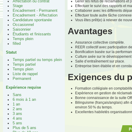
Gérer les refus de réclamations et 
Affectation ou contrat
Effectuer le suivi des rapports et m
Stage
Collaborer avec les différents dépar
Encadrement - Permanent
Effectuer toute autre tâche connexe
Encadrement - Affectation
Vous êtes prêt(e) à relever de nouv
Candidature spontanée
Occasionnel
Avantages
Saisonnier
Étudiants et finissants
Temps plein
Assurance collective complète.
filled
REER collectif avec participation d
Bonification basée sur la performanc
Statut
Culture axée sur le développement
Temps partiel ou temps plein
Salle d’entraînement sur place.
Temps partiel
Entreprise bien établie et en const
Temps plein
Liste de rappel
Exigences du 
Permanent
Expérience requise
Formation collégiale en comptabili
Expérience en gestion de réclamatio
Sans
Bonne connaissance de la suite Offi
6 mois à 1 an
Bilinguisme (français/anglais) afin
1 an
environ 50 % du temps.
2 ans
Excellentes habiletés organisationne
3 ans
4 ans
5 ans
Plus de 5 ans
P