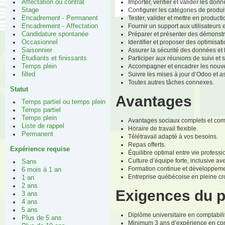
Importer, vérifier et valider les do
Affectation ou contrat
Configurer les catégories de produit
Stage
Tester, valider et mettre en product
Encadrement - Permanent
Fournir un support aux utilisateurs 
Encadrement - Affectation
Préparer et présenter des démonstr
Candidature spontanée
Identifier et proposer des optimisa
Occasionnel
Assurer la sécurité des données et
Saisonnier
Participer aux réunions de suivi et 
Étudiants et finissants
Accompagner et encadrer les nouve
Temps plein
Suivre les mises à jour d’Odoo et as
filled
Toutes autres tâches connexes.
Statut
Avantages
Temps partiel ou temps plein
Temps partiel
Temps plein
Avantages sociaux complets et comp
Liste de rappel
Horaire de travail flexible.
Permanent
Télétravail adapté à vos besoins.
Repas offerts.
Expérience requise
Équilibre optimal entre vie professi
Culture d’équipe forte, inclusive ave
Sans
Formation continue et développeme
6 mois à 1 an
Entreprise québécoise en pleine cr
1 an
2 ans
Exigences du 
3 ans
4 ans
5 ans
Diplôme universitaire en comptabil
Plus de 5 ans
Minimum 3 ans d’expérience en com