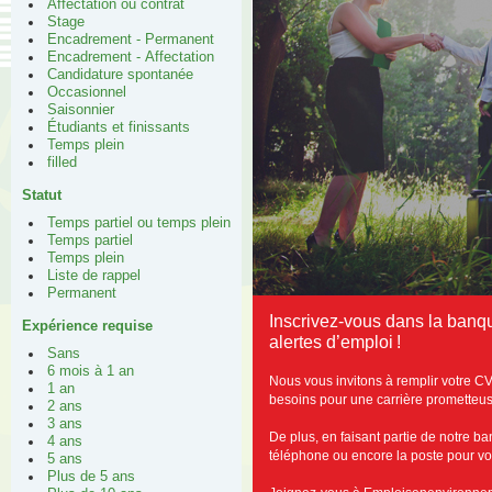
Affectation ou contrat
Stage
Encadrement - Permanent
Encadrement - Affectation
Candidature spontanée
Occasionnel
Saisonnier
Étudiants et finissants
Temps plein
filled
Statut
Temps partiel ou temps plein
Temps partiel
Temps plein
Liste de rappel
Permanent
Inscrivez-vous dans la ban
Expérience requise
alertes d’emploi !
Sans
6 mois à 1 an
Nous vous invitons à remplir votre C
1 an
besoins pour une carrière prometteus
2 ans
3 ans
De plus, en faisant partie de notre b
4 ans
téléphone ou encore la poste pour vous
5 ans
Plus de 5 ans