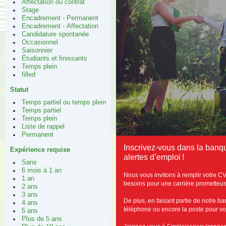
Affectation ou contrat
Stage
Encadrement - Permanent
Encadrement - Affectation
Candidature spontanée
Occasionnel
Saisonnier
Étudiants et finissants
Temps plein
filled
Statut
Temps partiel ou temps plein
Temps partiel
Temps plein
Liste de rappel
Permanent
Inscrivez-vous dans la ban
Expérience requise
alertes d’emploi !
Sans
6 mois à 1 an
Nous vous invitons à remplir votre C
1 an
besoins pour une carrière prometteus
2 ans
3 ans
De plus, en faisant partie de notre b
4 ans
téléphone ou encore la poste pour vous
5 ans
Plus de 5 ans