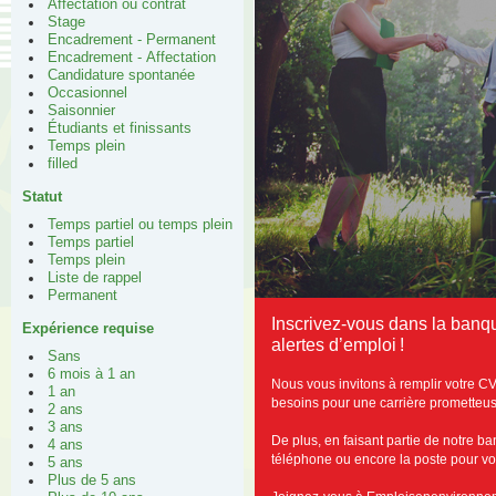
Affectation ou contrat
Stage
Encadrement - Permanent
Encadrement - Affectation
Candidature spontanée
Occasionnel
Saisonnier
Étudiants et finissants
Temps plein
filled
Statut
Temps partiel ou temps plein
Temps partiel
Temps plein
Liste de rappel
Permanent
Inscrivez-vous dans la ban
Expérience requise
alertes d’emploi !
Sans
6 mois à 1 an
Nous vous invitons à remplir votre C
1 an
besoins pour une carrière prometteus
2 ans
3 ans
De plus, en faisant partie de notre b
4 ans
téléphone ou encore la poste pour vous
5 ans
Plus de 5 ans