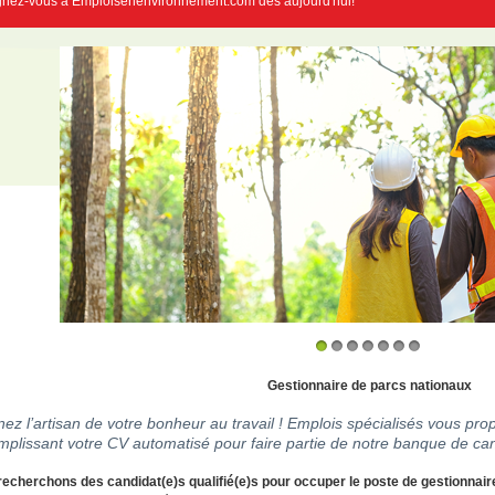
gnez-vous à Emploisenenvironnement.com dès aujourd'hui!
1
2
3
4
5
6
7
Gestionnaire de parcs nationaux
ez l’artisan de votre bonheur au travail ! Emplois spécialisés vous prop
mplissant votre CV automatisé pour faire partie de notre banque de can
echerchons des candidat(e)s qualifié(e)s pour occuper le poste de gestionnair