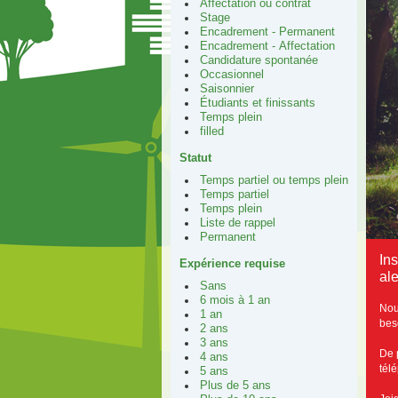
Affectation ou contrat
Stage
Encadrement - Permanent
Encadrement - Affectation
Candidature spontanée
Occasionnel
Saisonnier
Étudiants et finissants
Temps plein
filled
Statut
Temps partiel ou temps plein
Temps partiel
Temps plein
Liste de rappel
Permanent
In
Expérience requise
ale
Sans
6 mois à 1 an
Nou
1 an
bes
2 ans
3 ans
De 
4 ans
tél
5 ans
Plus de 5 ans