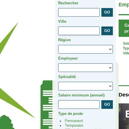
Rechercher
Emp
Ville
Ge
pr
Région
Sal
Typ
Vill
Employeur
Spécialité
Desc
Salaire minimum (annuel)
Type de poste
Permanent
Temporaire