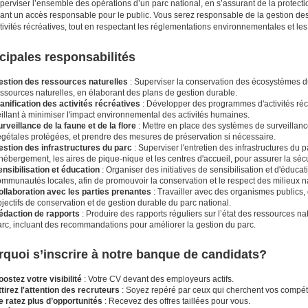
uperviser l’ensemble des opérations d’un parc national, en s’assurant de la protect
sant un accès responsable pour le public. Vous serez responsable de la gestion des 
tivités récréatives, tout en respectant les réglementations environnementales et les
cipales responsabilités
estion des ressources naturelles
: Superviser la conservation des écosystèmes du p
ssources naturelles, en élaborant des plans de gestion durable.
lanification des activités récréatives
: Développer des programmes d'activités récré
illant à minimiser l'impact environnemental des activités humaines.
rveillance de la faune et de la flore
: Mettre en place des systèmes de surveillanc
égétales protégées, et prendre des mesures de préservation si nécessaire.
estion des infrastructures du parc
: Superviser l'entretien des infrastructures du pa
hébergement, les aires de pique-nique et les centres d'accueil, pour assurer la sécu
ensibilisation et éducation
: Organiser des initiatives de sensibilisation et d'éduca
mmunautés locales, afin de promouvoir la conservation et le respect des milieux na
ollaboration avec les parties prenantes
: Travailler avec des organismes publics,
jectifs de conservation et de gestion durable du parc national.
édaction de rapports
: Produire des rapports réguliers sur l’état des ressources natu
arc, incluant des recommandations pour améliorer la gestion du parc.
quoi s’inscrire à notre banque de candidats?
ostez votre visibilité
: Votre CV devant des employeurs actifs.
tirez l'attention des recruteurs
: Soyez repéré par ceux qui cherchent vos compé
e ratez plus d’opportunités
: Recevez des offres taillées pour vous.