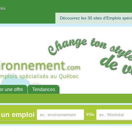
ploi
Découvrez les 30 sites d'Emplois spéci
er une offre
Tendances
 un emploi
Ville