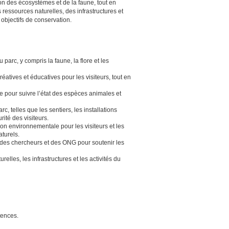
ion des écosystèmes et de la faune, tout en
ressources naturelles, des infrastructures et
 objectifs de conservation.
arc, y compris la faune, la flore et les
atives et éducatives pour les visiteurs, tout en
e pour suivre l’état des espèces animales et
rc, telles que les sentiers, les installations
rité des visiteurs.
tion environnementale pour les visiteurs et les
turels.
 des chercheurs et des ONG pour soutenir les
relles, les infrastructures et les activités du
tences.