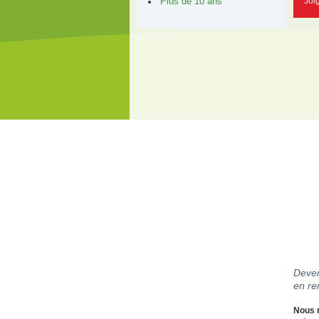
Joi
Plus de 10 ans
Deven
en re
Nous r