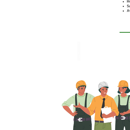
H
S
A