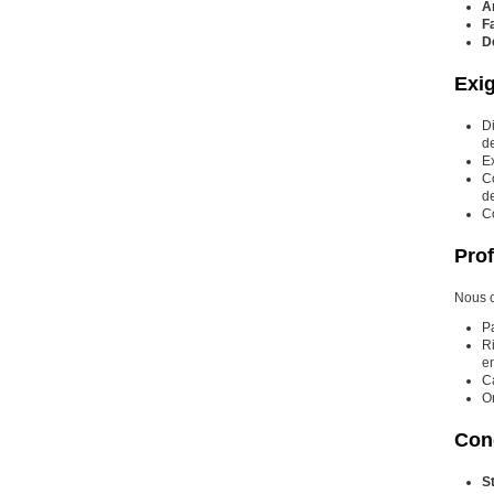
A
F
D
Exi
D
d
E
C
de
Co
Prof
Nous c
Pa
R
en
Ca
O
Cond
S