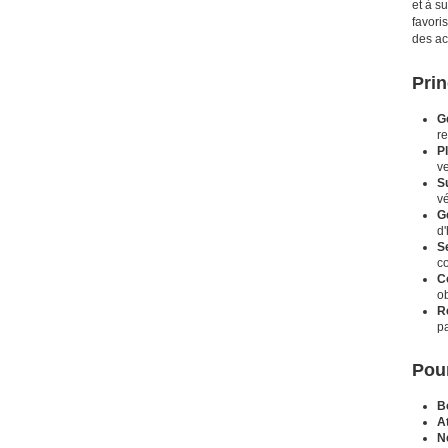
et à s
favori
des ac
Prin
G
re
P
ve
Su
v
G
d'
S
co
C
ob
R
p
Pour
Bo
At
N