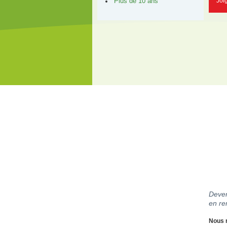
Joi
Plus de 10 ans
Deven
en re
Nous r