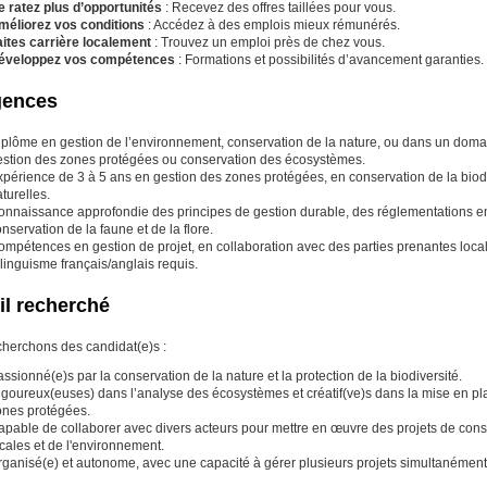
e ratez plus d’opportunités
: Recevez des offres taillées pour vous.
méliorez vos conditions
: Accédez à des emplois mieux rémunérés.
aites carrière localement
: Trouvez un emploi près de chez vous.
éveloppez vos compétences
: Formations et possibilités d’avancement garanties.
gences
iplôme en gestion de l’environnement, conservation de la nature, ou dans un doma
estion des zones protégées ou conservation des écosystèmes.
xpérience de 3 à 5 ans en gestion des zones protégées, en conservation de la biod
turelles.
onnaissance approfondie des principes de gestion durable, des réglementations e
nservation de la faune et de la flore.
mpétences en gestion de projet, en collaboration avec des parties prenantes local
linguisme français/anglais requis.
il recherché
herchons des candidat(e)s :
ssionné(e)s par la conservation de la nature et la protection de la biodiversité.
igoureux(euses) dans l’analyse des écosystèmes et créatif(ve)s dans la mise en pla
ones protégées.
apable de collaborer avec divers acteurs pour mettre en œuvre des projets de co
cales et de l'environnement.
rganisé(e) et autonome, avec une capacité à gérer plusieurs projets simultanément