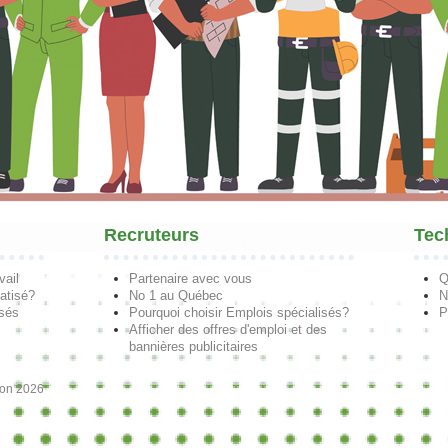
Recruteurs
Tec
vail
Partenaire avec vous
Q
atisé?
No 1 au Québec
N
isés
Pourquoi choisir Emplois spécialisés?
P
Afficher des offres d'emploi et des
bannières publicitaires
ion 2026