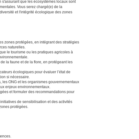
en s'assurant que les écosystèmes locaux sont
mentales. Vous serez chargé(e) de la
diversité et l'intégrité écologique des zones
es zones protégées, en intégrant des stratégies
ces naturelles.
 que le tourisme ou les pratiques agricoles à
environnementale.
 la faune et de la flore, en protégeant les
dicateurs écologiques pour évaluer l’état de
ion si nécessaire.
es, les ONG et les organismes gouvernementaux
n aux enjeux environnementaux.
otégées et formuler des recommandations pour
initiatives de sensibilisation et des activités
 zones protégées.
tences.