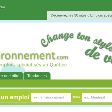
ploi
Découvrez les 30 sites d'Emplois spéci
er une offre
Tendances
 un emploi
Ville