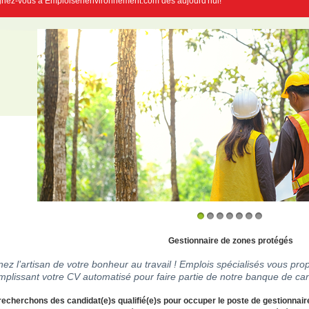
gnez-vous à Emploisenenvironnement.com dès aujourd'hui!
1
2
3
4
5
6
7
Gestionnaire de zones protégés
ez l’artisan de votre bonheur au travail ! Emplois spécialisés vous prop
mplissant votre CV automatisé pour faire partie de notre banque de can
echerchons des candidat(e)s qualifié(e)s pour occuper le poste de gestionnair