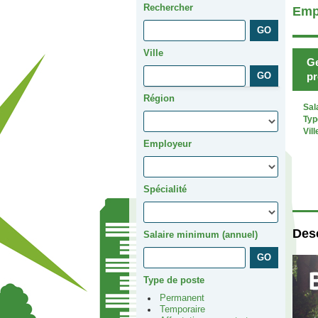
Rechercher
Emp
Ville
Ge
pr
Région
Sal
Typ
Vill
Employeur
Spécialité
Desc
Salaire minimum (annuel)
Type de poste
Permanent
Temporaire