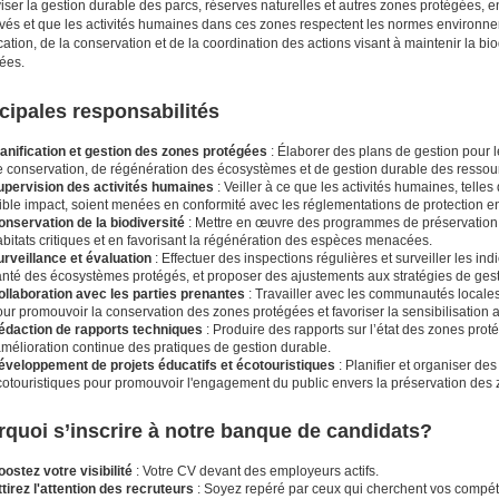
iser la gestion durable des parcs, réserves naturelles et autres zones protégées, 
vés et que les activités humaines dans ces zones respectent les normes environne
ication, de la conservation et de la coordination des actions visant à maintenir la bio
ées.
cipales responsabilités
lanification et gestion des zones protégées
: Élaborer des plans de gestion pour l
e conservation, de régénération des écosystèmes et de gestion durable des ressour
upervision des activités humaines
: Veiller à ce que les activités humaines, telles
aible impact, soient menées en conformité avec les réglementations de protection 
onservation de la biodiversité
: Mettre en œuvre des programmes de préservation de
bitats critiques et en favorisant la régénération des espèces menacées.
urveillance et évaluation
: Effectuer des inspections régulières et surveiller les in
anté des écosystèmes protégés, et proposer des ajustements aux stratégies de gest
ollaboration avec les parties prenantes
: Travailler avec les communautés local
our promouvoir la conservation des zones protégées et favoriser la sensibilisatio
édaction de rapports techniques
: Produire des rapports sur l’état des zones pr
amélioration continue des pratiques de gestion durable.
éveloppement de projets éducatifs et écotouristiques
: Planifier et organiser des 
cotouristiques pour promouvoir l'engagement du public envers la préservation des
quoi s’inscrire à notre banque de candidats?
ostez votre visibilité
: Votre CV devant des employeurs actifs.
tirez l'attention des recruteurs
: Soyez repéré par ceux qui cherchent vos compé