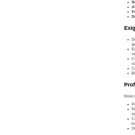
N
A
F
D
Exi
D
g
E
na
C
co
Co
Bi
Prof
Nous c
Pa
R
z
C
lo
O