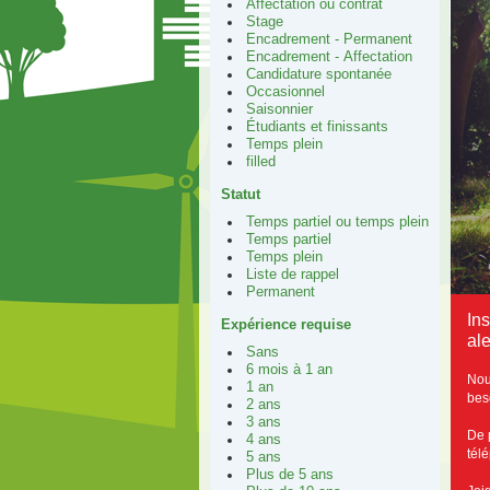
Affectation ou contrat
Stage
Encadrement - Permanent
Encadrement - Affectation
Candidature spontanée
Occasionnel
Saisonnier
Étudiants et finissants
Temps plein
filled
Statut
Temps partiel ou temps plein
Temps partiel
Temps plein
Liste de rappel
Permanent
In
Expérience requise
ale
Sans
6 mois à 1 an
Nou
1 an
bes
2 ans
3 ans
De 
4 ans
tél
5 ans
Plus de 5 ans