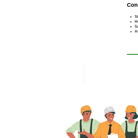
Cond
S
H
S
A