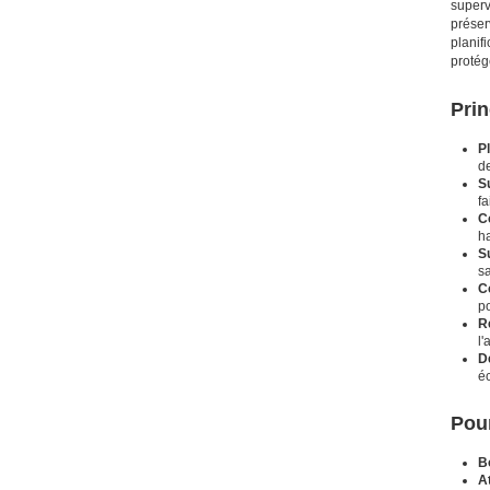
superv
préser
planif
protég
Prin
P
d
S
f
C
ha
S
s
C
p
R
l'
D
é
Pour
Bo
At