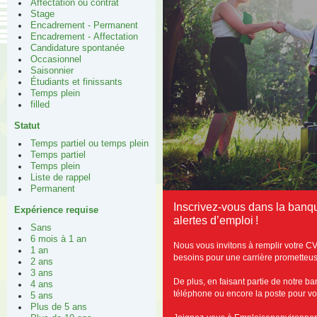
Affectation ou contrat
Stage
Encadrement - Permanent
Encadrement - Affectation
Candidature spontanée
Occasionnel
Saisonnier
Étudiants et finissants
Temps plein
filled
Statut
Temps partiel ou temps plein
Temps partiel
Temps plein
Liste de rappel
Permanent
Inscrivez-vous dans la ban
Expérience requise
alertes d’emploi !
Sans
6 mois à 1 an
Nous vous invitons à remplir votre C
1 an
besoins pour une carrière prometteus
2 ans
3 ans
De plus, en faisant partie de notre b
4 ans
téléphone ou encore la poste pour vous
5 ans
Plus de 5 ans