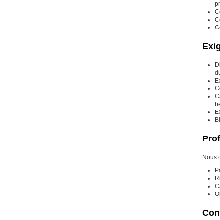
pr
Ce
Ce
Ce
Exi
D
d
Ex
C
Ca
b
E
Bi
Prof
Nous c
Pa
Ri
Ca
Or
Cond