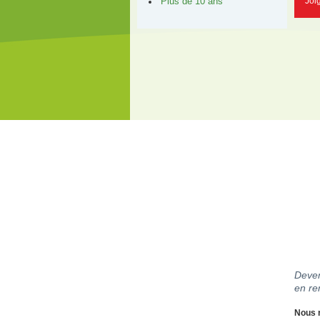
Joi
Plus de 10 ans
Deven
en re
Nous r