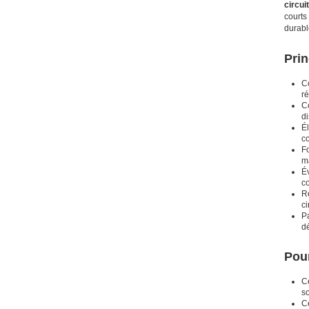
circui
courts
durabl
Prin
Co
ré
Co
di
Él
c
Fo
ma
Év
c
Ré
ci
Pa
d
Pour
C
so
Ce