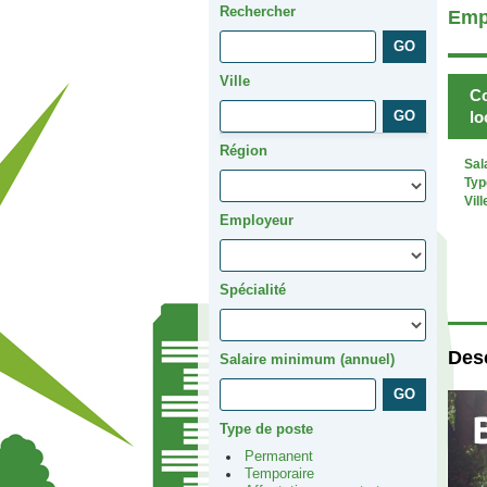
Rechercher
Emp
Ville
Co
lo
Région
Sal
Typ
Vill
Employeur
Spécialité
Desc
Salaire minimum (annuel)
Type de poste
Permanent
Temporaire