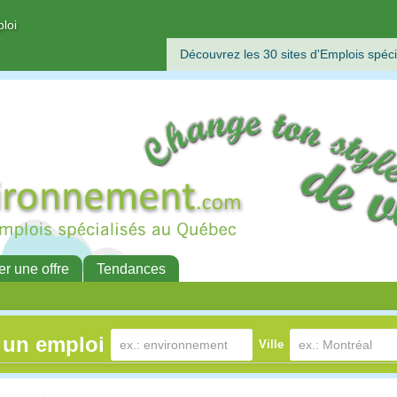
ploi
Découvrez les 30 sites d'Emplois spéci
er une offre
Tendances
 un emploi
Ville