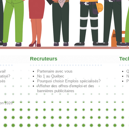
Recruteurs
Tec
vail
Partenaire avec vous
Q
atisé?
No 1 au Québec
N
isés
Pourquoi choisir Emplois spécialisés?
P
Afficher des offres d'emploi et des
bannières publicitaires
ion 2026