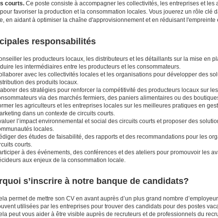
ts courts.
Ce poste consiste à accompagner les collectivités, les entreprises et les 
 pour favoriser la production et la consommation locales. Vous jouerez un rôle cl
e, en aidant à optimiser la chaîne d'approvisionnement et en réduisant l'empreinte
cipales responsabilités
nseiller les producteurs locaux, les distributeurs et les détaillants sur la mise en pl
duire les intermédiaires entre les producteurs et les consommateurs.
llaborer avec les collectivités locales et les organisations pour développer des solu
stribution des produits locaux.
aborer des stratégies pour renforcer la compétitivité des producteurs locaux sur le
onsommateurs via des marchés fermiers, des paniers alimentaires ou des boutiques
rmer les agriculteurs et les entreprises locales sur les meilleures pratiques en gest
rketing dans un contexte de circuits courts.
aluer l’impact environnemental et social des circuits courts et proposer des solut
ommunautés locales.
diger des études de faisabilité, des rapports et des recommandations pour les organ
rcuits courts.
rticiper à des événements, des conférences et des ateliers pour promouvoir les avan
écideurs aux enjeux de la consommation locale.
quoi s’inscrire à notre banque de candidats?
ela permet de mettre son CV en avant auprès d’un plus grand nombre d’employeurs
uvent utilisées par les entreprises pour trouver des candidats pour des postes vac
la peut vous aider à être visible auprès de recruteurs et de professionnels du recr