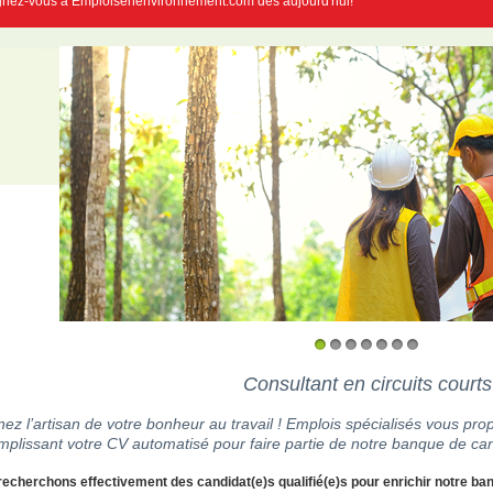
gnez-vous à Emploisenenvironnement.com dès aujourd'hui!
1
2
3
4
5
6
7
Consultant en circuits courts
ez l’artisan de votre bonheur au travail ! Emplois spécialisés vous prop
mplissant votre CV automatisé pour faire partie de notre banque de can
echerchons effectivement des candidat(e)s qualifié(e)s pour enrichir notre ba