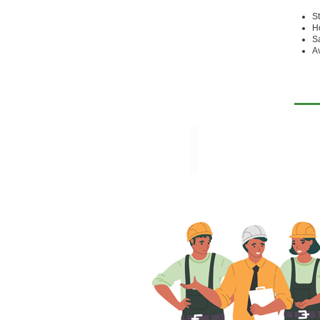
St
H
S
A