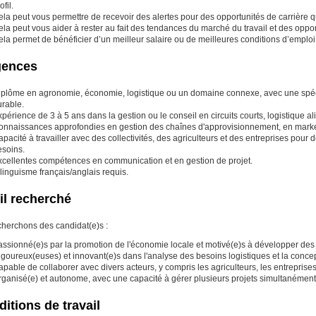
ofil.
la peut vous permettre de recevoir des alertes pour des opportunités de carrière qui
la peut vous aider à rester au fait des tendances du marché du travail et des opport
la permet de bénéficier d’un meilleur salaire ou de meilleures conditions d’emploi
gences
iplôme en agronomie, économie, logistique ou un domaine connexe, avec une spécial
urable.
périence de 3 à 5 ans dans la gestion ou le conseil en circuits courts, logistique al
onnaissances approfondies en gestion des chaînes d'approvisionnement, en marke
pacité à travailler avec des collectivités, des agriculteurs et des entreprises pour
esoins.
xcellentes compétences en communication et en gestion de projet.
linguisme français/anglais requis.
il recherché
herchons des candidat(e)s :
ssionné(e)s par la promotion de l'économie locale et motivé(e)s à développer des s
goureux(euses) et innovant(e)s dans l'analyse des besoins logistiques et la concep
pable de collaborer avec divers acteurs, y compris les agriculteurs, les entreprises
ganisé(e) et autonome, avec une capacité à gérer plusieurs projets simultanément e
itions de travail