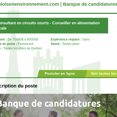
loisenenvironnement.com | Banque de candidature
nsultant en circuits courts - Conseiller en alimentation
cale
aire :
De 70000$ à 90000$
Expérience requise :
Sans
e de poste :
Permanent
Statut :
Temps plein
e :
Toutes les villes du Québec
Postuler en ligne
Voir toutes les
ription du poste