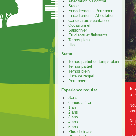
Affectation ou contrat
Stage
Encadrement - Permanent
Encadrement - Affectation
Candidature spontanée
Occasionnel
Saisonnier
Étudiants et finissants
Temps plein
filled
Statut
Temps partiel ou temps plein
Temps partiel
Temps plein
Liste de rappel
Permanent
In
Expérience requise
ale
Sans
6 mois à 1 an
Nou
1 an
bes
2 ans
3 ans
De 
4 ans
tél
5 ans
Plus de 5 ans