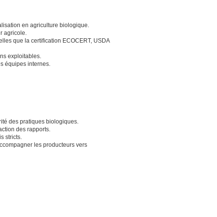
isation en agriculture biologique.
r agricole.
telles que la certification ECOCERT, USDA
ns exploitables.
s équipes internes.
grité des pratiques biologiques.
action des rapports.
 stricts.
accompagner les producteurs vers