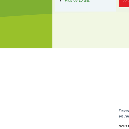
Joi
Plus de 10 ans
Deven
en re
Nous r