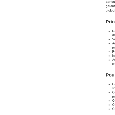
agricu
garant
biolog
Prin
Ré
de
Vé
An
pr
Ré
In
As
ce
Pour
C
so
Ce
pr
Ce
Ce
Ce