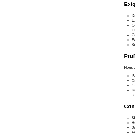
Exi
Di
Ex
C
O
Ca
E
Bi
Prof
Nous c
Pa
Or
Ca
D
l’
Cond
St
H
S
A