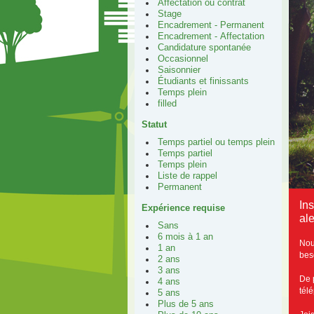
Affectation ou contrat
Stage
Encadrement - Permanent
Encadrement - Affectation
Candidature spontanée
Occasionnel
Saisonnier
Étudiants et finissants
Temps plein
filled
Statut
Temps partiel ou temps plein
Temps partiel
Temps plein
Liste de rappel
Permanent
In
Expérience requise
ale
Sans
6 mois à 1 an
Nou
1 an
bes
2 ans
3 ans
De 
4 ans
tél
5 ans
Plus de 5 ans