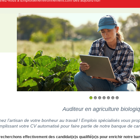
gnez-vous à Emploisenenvironnement.com dès aujourd'hui!
1
2
3
4
5
6
7
Auditeur en agriculture biologi
ez l’artisan de votre bonheur au travail ! Emplois spécialisés vous prop
mplissant votre CV automatisé pour faire partie de notre banque de can
echerchons effectivement des candidat(e)s qualifié(e)s pour enrichir notre ba