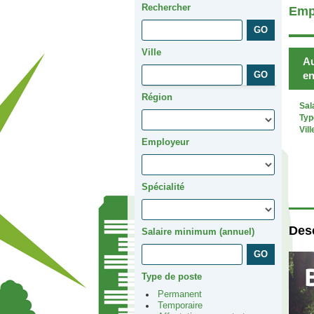
Rechercher
Emp
Ville
Au
en
Région
Sal
Typ
Vill
Employeur
Spécialité
Desc
Salaire minimum (annuel)
Type de poste
Permanent
Temporaire