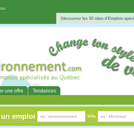
ploi
Découvrez les 30 sites d'Emplois spéci
er une offre
Tendances
 un emploi
Ville