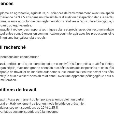
gences
plôme en agronomie, agriculture, ou sciences de l'environnement, avec une spécial
périence de 3 à 5 ans dans un rôle similaire d’audit ou d’inspection dans le secteu
onnaissance approfondie des réglementations relatives à l'agriculture biologique, 
rganic ou équivalentes.
pacité à rédiger des rapports techniques clairs et précis, avec des recommandatio
xcellentes compétences en communication pour interagir avec les producteurs et le
linguisme français/anglais requis.
il recherché
herchons des candidat(e)s :
ssionné(e)s par l’agriculture biologique et motivé(e)s à garantir la qualité et l'inté
ganisé(e)s, avec une grande attention aux détails lors des inspections et de la réd
pable de travailler de manière autonome sur le terrain tout en respectant des délais
oté(e)s d’un excellent sens du relationnel, avec une approche pédagogique pour 
amélioration.
itions de travail
atut : Poste permanent ou temporaire à temps plein ou partiel
oraire : Habituellement de jour en mode hybride ou présentiel
alaires souvent supérieurs de 10 % à 25 %
vantages sociaux supérieurs à la moyenne