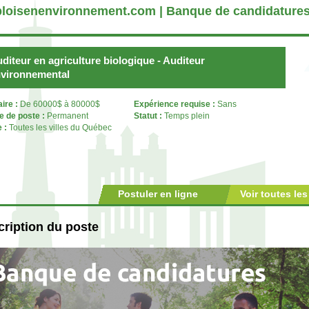
loisenenvironnement.com | Banque de candidature
diteur en agriculture biologique - Auditeur
vironnemental
aire :
De 60000$ à 80000$
Expérience requise :
Sans
e de poste :
Permanent
Statut :
Temps plein
e :
Toutes les villes du Québec
Postuler en ligne
Voir toutes les
ription du poste