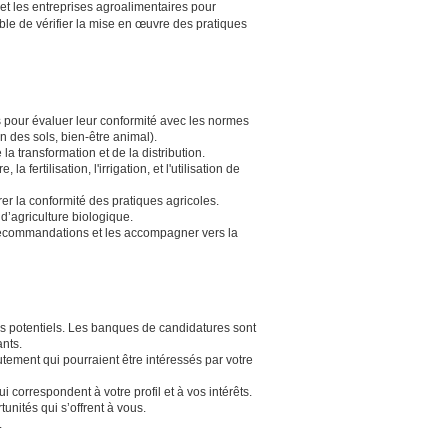
 et les entreprises agroalimentaires pour
ble de vérifier la mise en œuvre des pratiques
es pour évaluer leur conformité avec les normes
on des sols, bien-être animal).
 la transformation et de la distribution.
 fertilisation, l'irrigation, et l'utilisation de
er la conformité des pratiques agricoles.
d’agriculture biologique.
s recommandations et les accompagner vers la
 potentiels. Les banques de candidatures sont
ants.
utement qui pourraient être intéressés par votre
 correspondent à votre profil et à vos intérêts.
unités qui s’offrent à vous.
.