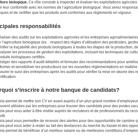
lture biologique.
Ce rôle consiste à inspecter et évaluer les exploitations agricoles
ir leur conformité avec les normes de l’agriculture biologique. Vous serez responsa
iques et de certifier que les produits sont conformes aux règlements en vigueur.
cipales responsabilités
aliser des audits sur les exploitations agricoles et les entreprises agroalimentair
 l’agriculture biologique (ex. : respect des règles d’utilisation des pesticides, gesti
rifier la traçabilité des produits biologiques à toutes les étapes de la production, de
alyser les processus de gestion des exploitations, incluant les techniques de culture, la
oduits biologiques certifiés.
diger des rapports d’audit détaillés et formuler des recommandations pour amélior
former et sensibiliser les producteurs sur les nouvelles réglementations en matière 
surer le suivi des entreprises après les audits pour vérifier la mise en œuvre de
rtification.
quoi s’inscrire à notre banque de candidats?
ela permet de mettre son CV en avant auprès d’un plus grand nombre d’employeurs
uvent utilisées par les entreprises pour trouver des candidats pour des postes vac
la peut vous aider à être visible auprès de recruteurs et de professionnels du recr
ofil.
la peut vous permettre de recevoir des alertes pour des opportunités de carrière qui
la peut vous aider à rester au fait des tendances du marché du travail et des opport
la permet de bénéficier d’un meilleur salaire ou de meilleures conditions d’emploi