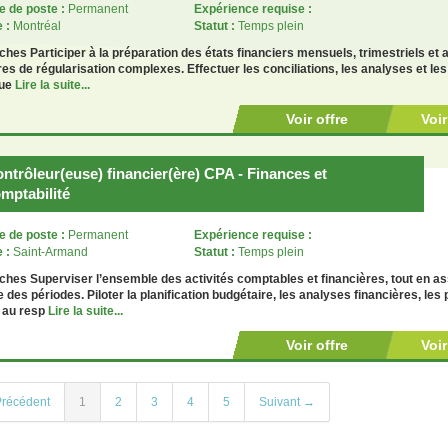
e de poste :
Permanent
Expérience requise :
e :
Montréal
Statut :
Temps plein
ches Participer à la préparation des états financiers mensuels, trimestriels et 
res de régularisation complexes. Effectuer les conciliations, les analyses et l
que
Lire la suite...
Voir offre
Voi
ntrôleur(euse) financier(ère) CPA - Finances et
mptabilité
e de poste :
Permanent
Expérience requise :
e :
Saint-Armand
Statut :
Temps plein
ches Superviser l’ensemble des activités comptables et financières, tout en assur
e des périodes. Piloter la planification budgétaire, les analyses financières, les 
r au resp
Lire la suite...
Voir offre
Voi
récédent
1
2
3
4
5
Suivant →