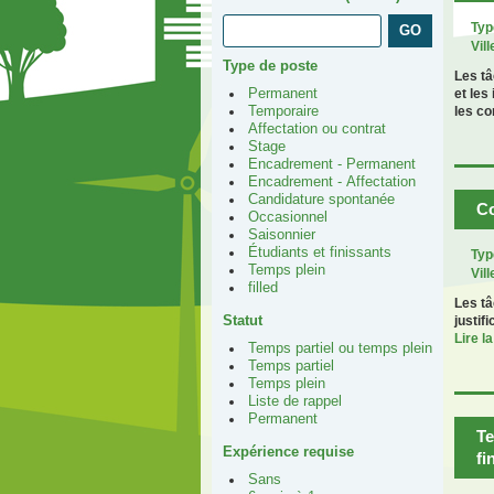
Typ
Vill
Type de poste
Les tâ
Permanent
et les
Temporaire
les co
Affectation ou contrat
Stage
Encadrement - Permanent
Encadrement - Affectation
Candidature spontanée
Co
Occasionnel
Saisonnier
Étudiants et finissants
Typ
Temps plein
Vill
filled
Les tâ
Statut
justif
Lire la
Temps partiel ou temps plein
Temps partiel
Temps plein
Liste de rappel
Permanent
Te
Expérience requise
fi
Sans