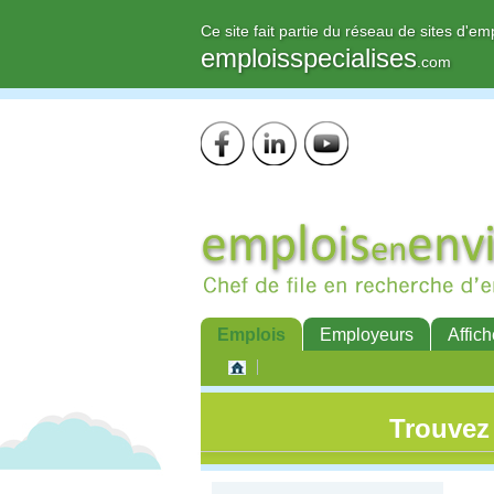
Ce site fait partie du réseau de sites d'em
emploisspecialises
.com
Emplois
Employeurs
Affich
Trouvez