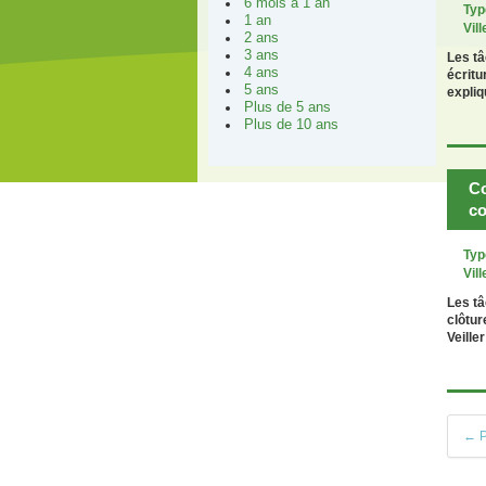
6 mois à 1 an
Typ
1 an
Vill
2 ans
3 ans
Les tâ
4 ans
écritu
5 ans
expli
Plus de 5 ans
Plus de 10 ans
Co
co
Typ
Vill
Les tâ
clôtur
Veille
← P