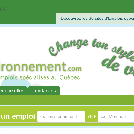
ploi
Découvrez les 30 sites d'Emplois spéci
er une offre
Tendances
 un emploi
Ville