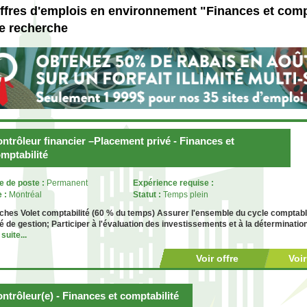
ffres d'emplois en environnement "Finances et comp
e recherche
ntrôleur financier –Placement privé - Finances et
mptabilité
e de poste :
Permanent
Expérience requise :
e :
Montréal
Statut :
Temps plein
ches Volet comptabilité (60 % du temps) Assurer l'ensemble du cycle comptable
é de gestion; Participer à l'évaluation des investissements et à la déterminati
 suite...
Voir offre
Voi
ntrôleur(e) - Finances et comptabilité