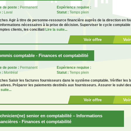
e de poste :
Permanent
Expérience requise :
e :
Laval
Statut :
Temps plein
ches Agir à titre de personne-ressource financière auprès de la direction en 
 informations nécessaires à la prise de décision. Superviser le cycle comptable
mptes clients, les conciliati
Lire la suite...
Voir offre
Voi
mmis comptable - Finances et comptabilité
e de poste :
Permanent
Expérience requise :
e :
Montréal
Statut :
Temps plein
ches Saisir les factures fournisseurs dans le système comptable. Vérifier les
icatives. Préparer les paiements destinés aux fournisseurs. Assurer le suivi de
 suite...
Voir offre
Voi
chnicien(ne) senior en comptabilité – Informations
nancières - Finances et comptabilité