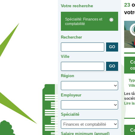
23
o
Votre recherche
votr
Spécialité: Finances et
comptabilité
Rechercher
Ville
Co
co
Région
Typ
Vill
Les tâ
Employeur
sociét
Lire la
Spécialité
Co
Salaire minimum (annuel)