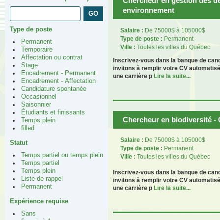
Chercheur en gestion des d
environnement
Type de poste
Salaire :
De 75000$ à 105000$
Type de poste :
Permanent
Permanent
Ville :
Toutes les villes du Québec
Temporaire
Affectation ou contrat
Inscrivez-vous dans la banque de can
Stage
invitons à remplir votre CV automatis
Encadrement - Permanent
une carrière p
Lire la suite...
Encadrement - Affectation
Candidature spontanée
Occasionnel
Saisonnier
Étudiants et finissants
Chercheur en biodiversité 
Temps plein
filled
Salaire :
De 75000$ à 105000$
Statut
Type de poste :
Permanent
Temps partiel ou temps plein
Ville :
Toutes les villes du Québec
Temps partiel
Temps plein
Inscrivez-vous dans la banque de can
Liste de rappel
invitons à remplir votre CV automatis
Permanent
une carrière p
Lire la suite...
Expérience requise
Sans