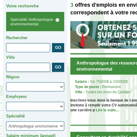
3
offres d'emplois en en
Votre recherche
correspondent à votre re
Spécialité: Anthropologue
environnemental
Rechercher
Ville
Anthropologue des ressourc
environnemental
Région
Salaire :
De 75000$ à 100000$
Type de poste :
Permanent
Ville :
Toutes les villes du Québec
Employeur
Inscrivez-vous dans la banque de can
invitons à remplir votre CV automatis
une carrière p
Lire la suite...
Spécialité
Salaire minimum (annuel)