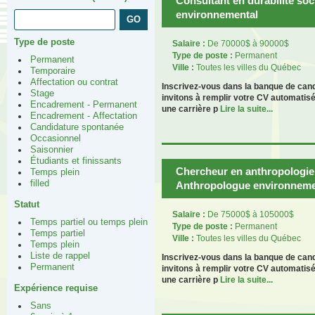
Consultant en durabilité soc
environnemental
Type de poste
Salaire :
De 70000$ à 90000$
Type de poste :
Permanent
Permanent
Ville :
Toutes les villes du Québec
Temporaire
Affectation ou contrat
Inscrivez-vous dans la banque de can
Stage
invitons à remplir votre CV automatis
Encadrement - Permanent
une carrière p
Lire la suite...
Encadrement - Affectation
Candidature spontanée
Occasionnel
Saisonnier
Étudiants et finissants
Chercheur en anthropologie
Temps plein
filled
Anthropologue environneme
Statut
Salaire :
De 75000$ à 105000$
Temps partiel ou temps plein
Type de poste :
Permanent
Temps partiel
Ville :
Toutes les villes du Québec
Temps plein
Liste de rappel
Inscrivez-vous dans la banque de can
Permanent
invitons à remplir votre CV automatis
une carrière p
Lire la suite...
Expérience requise
Sans