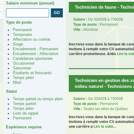
Salaire minimum (annuel)
Technicien de faune - Techn
Salaire :
De 50000$ à 75000$
Type de poste
Type de poste :
Permanent
Ville :
Montréal
Permanent
Temporaire
Affectation ou contrat
Inscrivez-vous dans la banque de can
Stage
invitons à remplir votre CV automatisé
Encadrement - Permanent
carrière prometteuse. &nbs
Lire la suit
Encadrement - Affectation
Candidature spontanée
Occasionnel
Saisonnier
Étudiants et finissants
Temps plein
Technicien en gestion des z
filled
milieu naturel - Technicien
Statut
Salaire :
De 55000$ à 75000$
Temps partiel ou temps plein
Type de poste :
Permanent
Temps partiel
Temps plein
Ville :
Toutes les villes du Québec
Liste de rappel
Inscrivez-vous dans la banque de can
Permanent
invitons à remplir votre CV automatis
une carrière p
Lire la suite...
Expérience requise